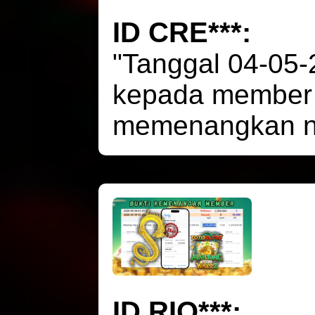
ID CRE***:
"Tanggal 04-05
kepada member
memenangkan no
ID RIO***: