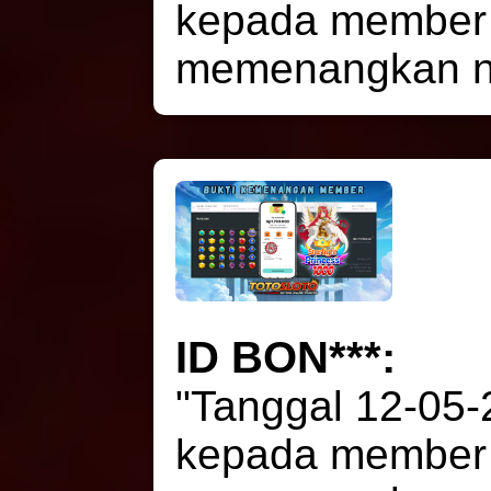
kepada member 
memenangkan no
ID BON***:
"Tanggal 12-05
kepada member