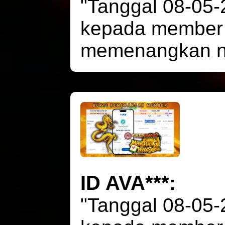
"Tanggal 08-05
kepada member
memenangkan nom
ID AVA***:
"Tanggal 08-05