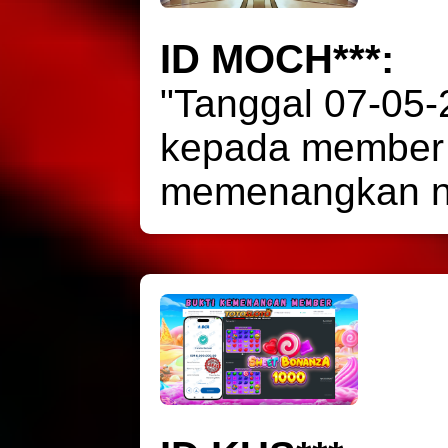
ID MOCH***:
"Tanggal 07-05
kepada member
memenangkan nom