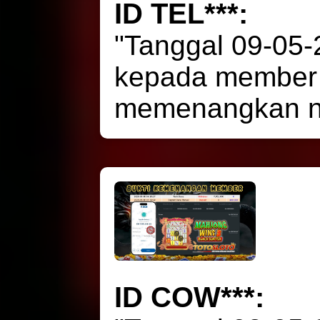
ID TEL***:
"Tanggal 09-05
kepada member 
memenangkan nom
ID COW***: