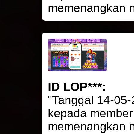
memenangkan nom
ID LOP***:
"Tanggal 14-05
kepada member 
memenangkan no