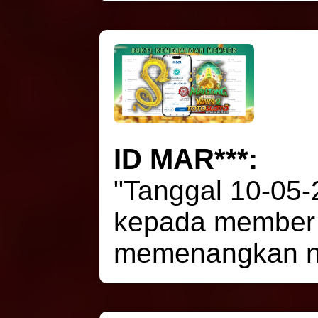
ID MAR***:
"Tanggal 10-05
kepada member
memenangkan nom