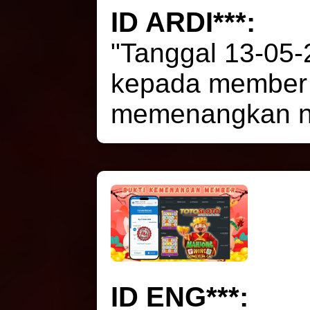
ID ARDI***:
"Tanggal 13-05
kepada member 
memenangkan no
ID ENG***: